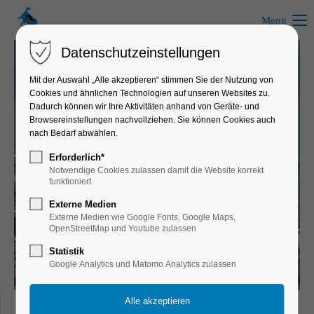
Menu
Datenschutzeinstellungen
Mit der Auswahl „Alle akzeptieren“ stimmen Sie der Nutzung von
Cookies und ähnlichen Technologien auf unseren Websites zu.
FAQ: Antworten auf häufige Fragen zum Schwimmen und dem
Dadurch können wir Ihre Aktivitäten anhand von Geräte- und
Wassersport
Browsereinstellungen nachvollziehen. Sie können Cookies auch
nach Bedarf abwählen.
Tipps, Tricks & Infos
Erforderlich*
Notwendige Cookies zulassen damit die Website korrekt
Schwimmtraining - Schwimmkurs - Schwimmunterricht -
funktioniert
Schwimmveranstaltung
Externe Medien
Externe Medien wie Google Fonts, Google Maps,
OpenStreetMap und Youtube zulassen
Statistik
Google Analytics und Matomo Analytics zulassen