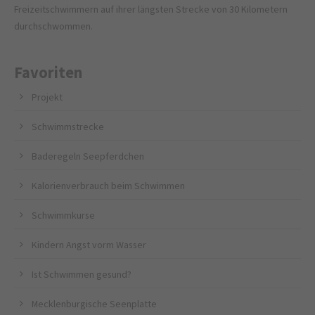
Freizeitschwimmern auf ihrer längsten Strecke von 30 Kilometern
durchschwommen.
Favoriten
Projekt
Schwimmstrecke
Baderegeln Seepferdchen
Kalorienverbrauch beim Schwimmen
Schwimmkurse
Kindern Angst vorm Wasser
Ist Schwimmen gesund?
Mecklenburgische Seenplatte