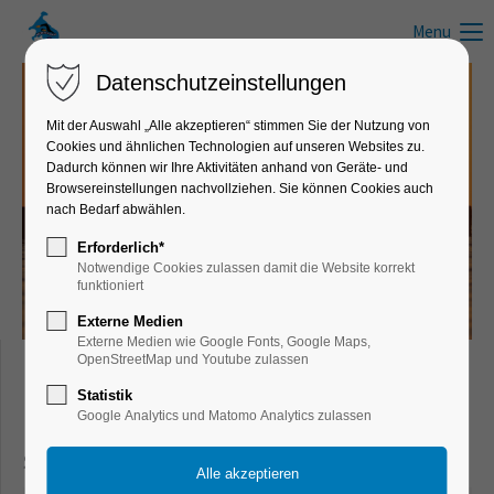
Menu
Datenschutzeinstellungen
Mit der Auswahl „Alle akzeptieren“ stimmen Sie der Nutzung von
Cookies und ähnlichen Technologien auf unseren Websites zu.
News zum Schwimmen, Wandern, Laufen, Radfahren und anderen
Dadurch können wir Ihre Aktivitäten anhand von Geräte- und
Freizeitaktivitäten
Browsereinstellungen nachvollziehen. Sie können Cookies auch
nach Bedarf abwählen.
Infos, Tipps & Tricks
Erforderlich*
Notwendige Cookies zulassen damit die Website korrekt
funktioniert
Externe Medien
Externe Medien wie Google Fonts, Google Maps,
OpenStreetMap und Youtube zulassen
Freizeit- & Sportnews für Schwimmer,
Statistik
Google Analytics und Matomo Analytics zulassen
Läufer, Wanderer, Radfahrer und aktive
Sportler