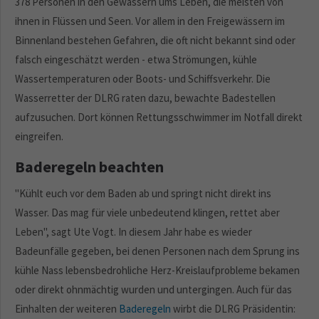
378 Personen in den Gewässern ums Leben, die meisten von
ihnen in Flüssen und Seen. Vor allem in den Freigewässern im
Binnenland bestehen Gefahren, die oft nicht bekannt sind oder
falsch eingeschätzt werden - etwa Strömungen, kühle
Wassertemperaturen oder Boots- und Schiffsverkehr. Die
Wasserretter der DLRG raten dazu, bewachte Badestellen
aufzusuchen. Dort können Rettungsschwimmer im Notfall direkt
eingreifen.
Baderegeln beachten
"Kühlt euch vor dem Baden ab und springt nicht direkt ins
Wasser. Das mag für viele unbedeutend klingen, rettet aber
Leben", sagt Ute Vogt. In diesem Jahr habe es wieder
Badeunfälle gegeben, bei denen Personen nach dem Sprung ins
kühle Nass lebensbedrohliche Herz-Kreislaufprobleme bekamen
oder direkt ohnmächtig wurden und untergingen. Auch für das
Einhalten der weiteren
Baderegeln
wirbt die DLRG Präsidentin: