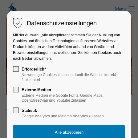
Menu
Datenschutzeinstellungen
Mit der Auswahl „Alle akzeptieren“ stimmen Sie der Nutzung von
Cookies und ähnlichen Technologien auf unseren Websites zu.
News zum Schwimmen, Wandern, Laufen, Radfahren und anderen
Dadurch können wir Ihre Aktivitäten anhand von Geräte- und
Freizeitaktivitäten
Browsereinstellungen nachvollziehen. Sie können Cookies auch
nach Bedarf abwählen.
Infos, Tipps & Tricks
Erforderlich*
Notwendige Cookies zulassen damit die Website korrekt
funktioniert
Externe Medien
Externe Medien wie Google Fonts, Google Maps,
OpenStreetMap und Youtube zulassen
Freizeit- & Sportnews für Schwimmer,
Statistik
Google Analytics und Matomo Analytics zulassen
Läufer, Wanderer, Radfahrer und aktive
Sportler