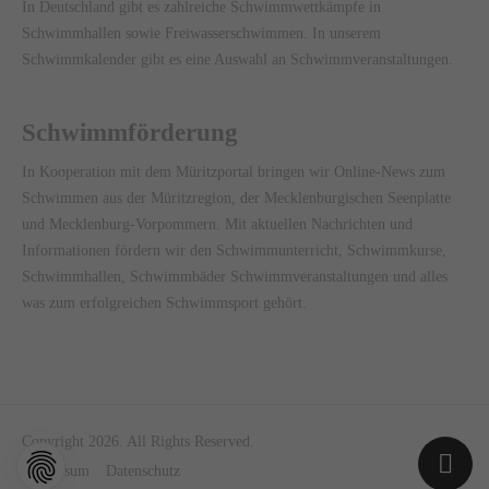
In Deutschland gibt es zahlreiche Schwimmwettkämpfe in
Schwimmhallen sowie Freiwasserschwimmen. In unserem
Schwimmkalender gibt es eine Auswahl an Schwimmveranstaltungen.
Schwimmförderung
In Kooperation mit dem
Müritzportal
bringen wir Online-News zum
Schwimmen aus der Müritzregion, der Mecklenburgischen Seenplatte
und Mecklenburg-Vorpommern. Mit aktuellen Nachrichten und
Informationen fördern wir den Schwimmunterricht, Schwimmkurse,
Schwimmhallen, Schwimmbäder Schwimmveranstaltungen und alles
was zum erfolgreichen Schwimmsport gehört.
Copyright 2026. All Rights Reserved.
Impressum
Datenschutz