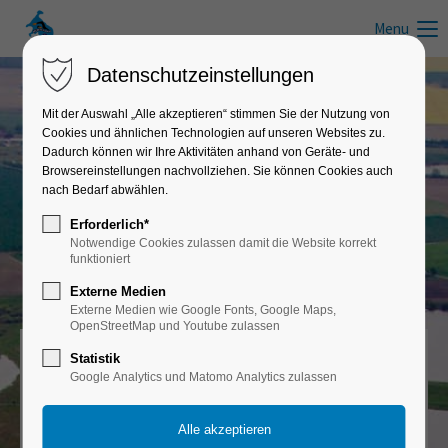
Menu
Datenschutzeinstellungen
Mit der Auswahl „Alle akzeptieren“ stimmen Sie der Nutzung von
Cookies und ähnlichen Technologien auf unseren Websites zu.
Die Mecklenburgische Seenplatte
Dadurch können wir Ihre Aktivitäten anhand von Geräte- und
Browsereinstellungen nachvollziehen. Sie können Cookies auch
Das "Land der tausend Seen"
nach Bedarf abwählen.
Erforderlich*
Urlaub & Leben in Mecklenburg-Vorpommern
Notwendige Cookies zulassen damit die Website korrekt
funktioniert
Externe Medien
Externe Medien wie Google Fonts, Google Maps,
OpenStreetMap und Youtube zulassen
Statistik
Mecklenburgische Seenplatte
Google Analytics und Matomo Analytics zulassen
Land der tausend Seen
Die Mecklenburgische Seenplatte ist das größte