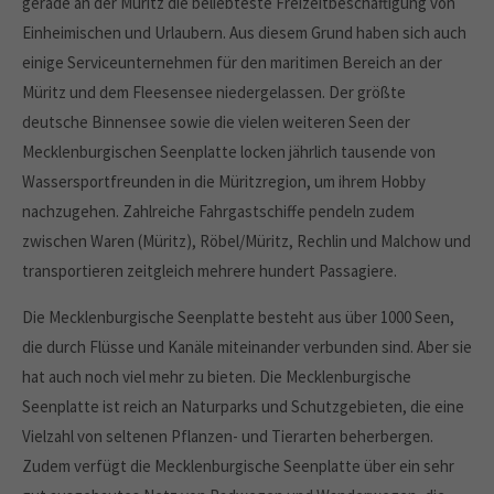
gerade an der Müritz die beliebteste Freizeitbeschäftigung von
Einheimischen und Urlaubern. Aus diesem Grund haben sich auch
einige Serviceunternehmen für den maritimen Bereich an der
Müritz und dem Fleesensee niedergelassen. Der größte
deutsche Binnensee sowie die vielen weiteren Seen der
Mecklenburgischen Seenplatte locken jährlich tausende von
Wassersportfreunden in die Müritzregion, um ihrem Hobby
nachzugehen. Zahlreiche Fahrgastschiffe pendeln zudem
zwischen Waren (Müritz), Röbel/Müritz, Rechlin und Malchow und
transportieren zeitgleich mehrere hundert Passagiere.
Die Mecklenburgische Seenplatte besteht aus über 1000 Seen,
die durch Flüsse und Kanäle miteinander verbunden sind. Aber sie
hat auch noch viel mehr zu bieten. Die Mecklenburgische
Seenplatte ist reich an Naturparks und Schutzgebieten, die eine
Vielzahl von seltenen Pflanzen- und Tierarten beherbergen.
Zudem verfügt die Mecklenburgische Seenplatte über ein sehr