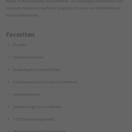
Müritz in Mecklenburg-Vorpommern, von Rettungsschwimmern und
Freizeitschwimmern auf ihrer längsten Strecke von 30 Kilometern
durchschwommen.
Favoriten
Projekt
Schwimmstrecke
Baderegeln Seepferdchen
Kalorienverbrauch beim Schwimmen
Schwimmkurse
Kindern Angst vorm Wasser
Ist Schwimmen gesund?
Mecklenburgische Seenplatte