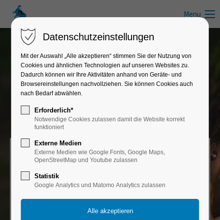
Menu
Datenschutzeinstellungen
Mit der Auswahl „Alle akzeptieren“ stimmen Sie der Nutzung von
Cookies und ähnlichen Technologien auf unseren Websites zu.
Trainingsplan Sportwandern
Dadurch können wir Ihre Aktivitäten anhand von Geräte- und
Browsereinstellungen nachvollziehen. Sie können Cookies auch
Mit Sportwandern Fitness und
nach Bedarf abwählen.
Gesundheit stärken
Erforderlich*
Notwendige Cookies zulassen damit die Website korrekt
Wanderungen durch die Natur - Konditionstraining - Veranstaltungskalender -
funktioniert
Sportevents - Sporttipps
Externe Medien
Externe Medien wie Google Fonts, Google Maps,
Sportwandern
OpenStreetMap und Youtube zulassen
Effektives Gesundheitstraining
Statistik
Sportwandern verbindet Fitness und Natur auf ideale
Google Analytics und Matomo Analytics zulassen
Weise. Mit der richtigen Vorbereitung wird Sportwandern
zu einem effektiven und erfüllenden Ganzkörpertraining.