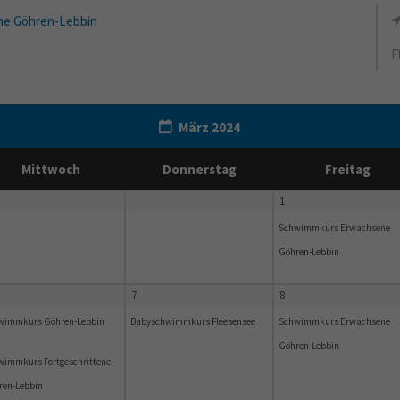
e Göhren-Lebbin
F
März 2024
Mittwoch
Donnerstag
Freitag
1
Schwimmkurs Erwachsene
Göhren-Lebbin
7
8
wimmkurs Göhren-Lebbin
Babyschwimmkurs Fleesensee
Schwimmkurs Erwachsene
Göhren-Lebbin
wimmkurs Fortgeschrittene
ren-Lebbin