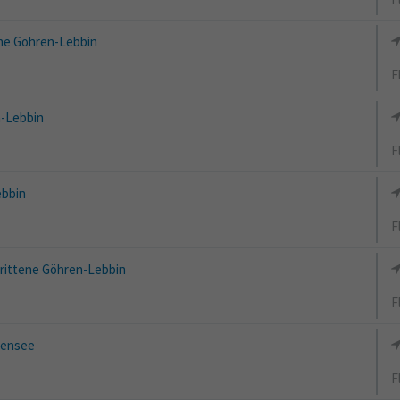
e Göhren-Lebbin
F
-Lebbin
F
bbin
F
rittene Göhren-Lebbin
F
sensee
F