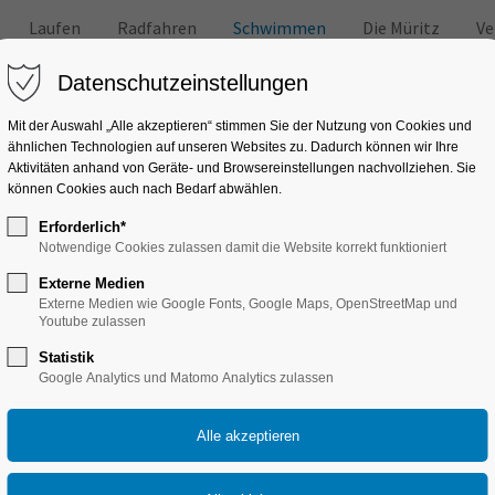
Laufen
Radfahren
Schwimmen
Die Müritz
Ve
Datenschutzeinstellungen
Mit der Auswahl „Alle akzeptieren“ stimmen Sie der Nutzung von Cookies und
ähnlichen Technologien auf unseren Websites zu. Dadurch können wir Ihre
Aktivitäten anhand von Geräte- und Browsereinstellungen nachvollziehen. Sie
können Cookies auch nach Bedarf abwählen.
Erforderlich*
mkurse in Mecklenburg-Vor
Notwendige Cookies zulassen damit die Website korrekt funktioniert
Externe Medien
Externe Medien wie Google Fonts, Google Maps, OpenStreetMap und
Youtube zulassen
Seepferdchenkurs
Statistik
Google Analytics und Matomo Analytics zulassen
enburgische Seen
Schwimmen lernen und Schwimmabzeichen "Seepferdchen", "Seeräuber"