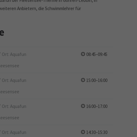
uafun der Fleesensee-Therme in Göhren-Lebbin, in
weiteren Anbietern, die Schwimmlehrer für
e
Ort: Aquafun
08:45–09:45
leesensee
Ort: Aquafun
15:00–16:00
leesensee
Ort: Aquafun
16:00–17:00
leesensee
Ort: Aquafun
14:30–15:30