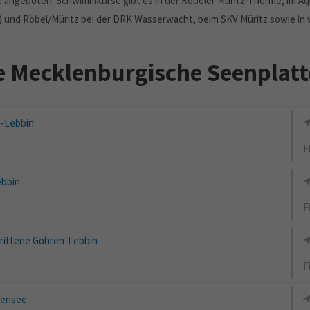
angeboten. Schwimmkurse gibt es in der Röbeler Müritz-Therme, im Aq
) und Röbel/Müritz bei der DRK Wasserwacht, beim SKV Müritz sowie in 
 Mecklenburgische Seenplatt
-Lebbin
F
bbin
F
rittene Göhren-Lebbin
F
sensee