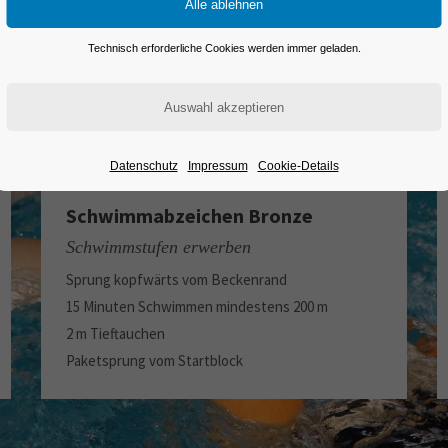
"Bronze", "Silber" & "Gold"
Technisch erforderliche Cookies werden immer geladen.
Datenschutz
Impressum
Cookie-Details
Schwimmabzeichen Bronze
Schwimmstufen erwerben
Sprung kopfwärts vom Beckenrand
15 Minuten Schwimmen mindestens 200 m
2 m Tieftauchen
Paketsprung vom Startblock