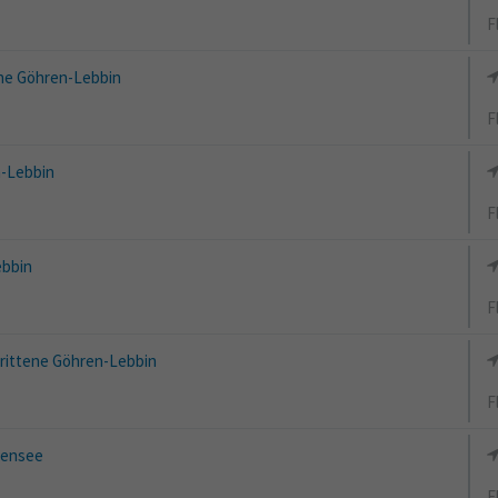
F
e Göhren-Lebbin
F
-Lebbin
F
bbin
F
rittene Göhren-Lebbin
F
sensee
F