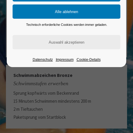
Frühschwimmer Seepferdchen
Schwimmen lernen
Kenntnis von Baderegeln
Technisch erforderliche Cookies werden immer geladen.
Sprung vom Beckenrand
25 m Schwimmen
Tauchen im schultertiefem Wasser
Datenschutz
Impressum
Cookie-Details
Schwimmabzeichen Bronze
Schwimmstufen erwerben
Sprung kopfwärts vom Beckenrand
15 Minuten Schwimmen mindestens 200 m
2 m Tieftauchen
Paketsprung vom Startblock