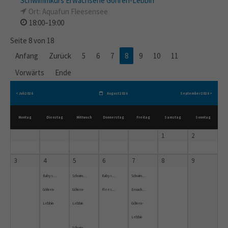
Schwimmkurs Erwachsene Göhren-Lebbin
Ort: Aquafun Fleesensee
18:00–19:00
Seite 8 von 18
Anfang
Zurück
5
6
7
8
9
10
11
Vorwärts
Ende
< Juli 2026
August 2026
September 2026 >
Montag
Dienstag
Mittwoch
Donnerstag
Freitag
Samstag
Sonntag
1
2
3
4
5
6
7
8
9
Babyschwimmen
Schwimmkurs
Babyschwimmkurs
Schwimmkurs
Göhren-
Göhren-
Fleesensee
Erwachsene
Lebbin
Lebbin
Göhren-
Lebbin
Schwimmkurs