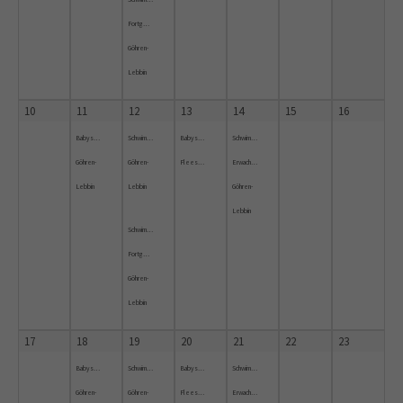
Fortgeschrittene
Göhren-
Lebbin
10
11
12
13
14
15
16
Babyschwimmen
Schwimmkurs
Babyschwimmkurs
Schwimmkurs
Göhren-
Göhren-
Fleesensee
Erwachsene
Lebbin
Lebbin
Göhren-
Lebbin
Schwimmkurs
Fortgeschrittene
Göhren-
Lebbin
17
18
19
20
21
22
23
Babyschwimmen
Schwimmkurs
Babyschwimmkurs
Schwimmkurs
Göhren-
Göhren-
Fleesensee
Erwachsene