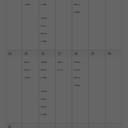
Lebbin
Lebbin
Göhren-
Lebbin
Schwimmkurs
Fortgeschrittene
Göhren-
Lebbin
24
25
26
27
28
29
30
Babyschwimmen
Schwimmkurs
Babyschwimmkurs
Schwimmkurs
Göhren-
Göhren-
Fleesensee
Erwachsene
Lebbin
Lebbin
Göhren-
Lebbin
Schwimmkurs
Fortgeschrittene
Göhren-
Lebbin
31