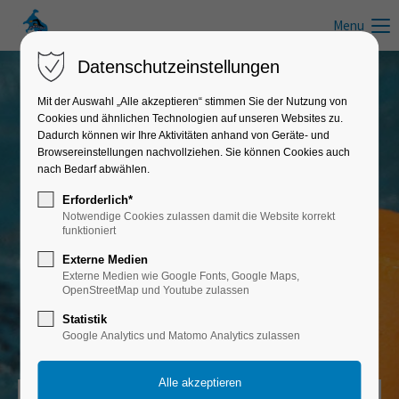
Menu
Datenschutzeinstellungen
Mit der Auswahl „Alle akzeptieren“ stimmen Sie der Nutzung von
Cookies und ähnlichen Technologien auf unseren Websites zu.
Schwimmkurse in Mecklenburg-
Dadurch können wir Ihre Aktivitäten anhand von Geräte- und
Vorpommern
Browsereinstellungen nachvollziehen. Sie können Cookies auch
nach Bedarf abwählen.
Erforderlich*
Seepferdchenkurse Mecklenburgische
Notwendige Cookies zulassen damit die Website korrekt
Seenplatte
funktioniert
Externe Medien
Schwimmen lernen und Schwimmabzeichen "Seepferdchen", "Seeräuber",
Externe Medien wie Google Fonts, Google Maps,
"Bronze", "Silber" & "Gold"
OpenStreetMap und Youtube zulassen
Statistik
Google Analytics und Matomo Analytics zulassen