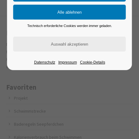
Technisch erforderliche Cookies werden immer geladen.
Müritzquerung
Mit der Müritzquerung wurde der größte deutsche Binnensee, die
Müritz in Mecklenburg-Vorpommern, von Rettungsschwimmern und
Freizeitschwimmern auf ihrer längsten Strecke von 30 Kilometern
Datenschutz
Impressum
Cookie-Details
durchschwommen.
Favoriten
Projekt
Schwimmstrecke
Baderegeln Seepferdchen
Kalorienverbrauch beim Schwimmen