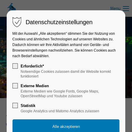
Menu
Datenschutzeinstellungen
Mit der Auswahl „Alle akzeptieren“ stimmen Sie der Nutzung von
Cookies und ähnlichen Technologien auf unseren Websites zu.
Veranstaltungen zum Schwimmen, Wandern, Laufen, Radfahren und
Dadurch können wir Ihre Aktivitäten anhand von Geräte- und
anderen Freizeitaktivitäten
Browsereinstellungen nachvollziehen. Sie können Cookies auch
nach Bedarf abwählen.
Veranstaltungen, Sportevents &
Wettkämpfe
Erforderlich*
Notwendige Cookies zulassen damit die Website korrekt
funktioniert
Externe Medien
Externe Medien wie Google Fonts, Google Maps,
OpenStreetMap und Youtube zulassen
Statistik
Google Analytics und Matomo Analytics zulassen
Termine Sportwettkämpfe & maritime
Veranstaltungen