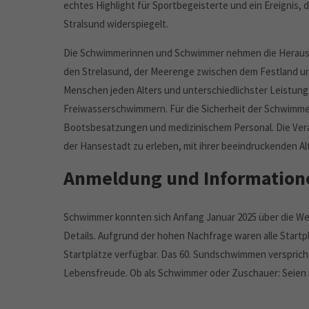
echtes Highlight für Sportbegeisterte und ein Ereignis, 
Stralsund widerspiegelt.
Die Schwimmerinnen und Schwimmer nehmen die Herausfor
den Strelasund, der Meerenge zwischen dem Festland und 
Menschen jeden Alters und unterschiedlichster Leistung
Freiwasserschwimmern. Für die Sicherheit der Schwimm
Bootsbesatzungen und medizinischem Personal. Die Veran
der Hansestadt zu erleben, mit ihrer beeindruckenden A
Anmeldung und Information
Schwimmer konnten sich Anfang Januar 2025 über die Web
Details. Aufgrund der hohen Nachfrage waren alle Startp
Startplätze verfügbar. Das 60. Sundschwimmen verspricht
Lebensfreude. Ob als Schwimmer oder Zuschauer: Seien Si