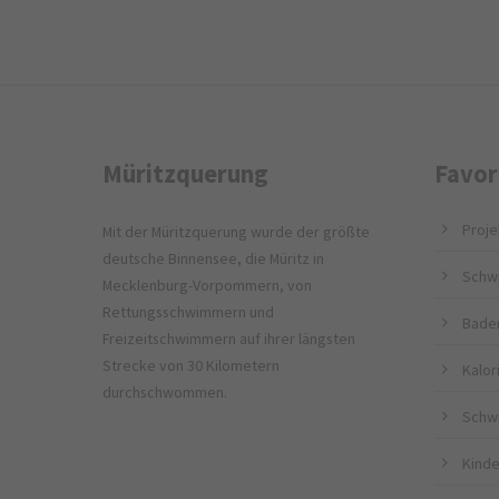
Müritzquerung
Favor
Proje
Mit der Müritzquerung wurde der größte
deutsche Binnensee, die Müritz in
Schw
Mecklenburg-Vorpommern, von
Rettungsschwimmern und
Bade
Freizeitschwimmern auf ihrer längsten
Strecke von 30 Kilometern
Kalo
durchschwommen.
Schw
Kinde