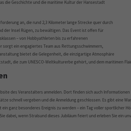
das die Geschichte und die maritime Kultur der Hansestadt
derung an, die rund 2,3 Kilometer lange Strecke quer durch
der Insel Rügen, zu bewältigen. Das Event ist offen für
sklassen – von Hobbyathleten bis zu erfahrenen
er sorgt ein engagiertes Team aus Rettungsschwimmern,
staltung bietet die Gelegenheit, die einzigartige Atmosphäre
ltstadt, die zum UNESCO-Weltkulturerbe gehört, und dem maritimen Flai
en
site des Veranstalters anmelden. Dort finden sich auch Informationen
lätze schnell vergeben und die Anmeldung geschlossen. Es gibt eine War
 ein ganz besonderes Ereignis zu werden – ein Tag voller sportlicher H
e dabei, wenn Stralsund dieses Jubiläum feiert und erleben Sie ein unv