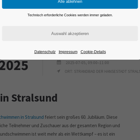
Technisch erforderliche Cookies werden immer geladen.
 maritime Veranstaltungen
Datenschutz
Impressum
Cookie-Details
2025
2025-07-05, 09:00–11:00
ORT: STRANDBAD DER HANSESTADT STRAL
n Stralsund
hwimmen in Stralsund
feiert sein großes 60. Jubiläum. Diese
eiche Teilnehmer und Zuschauer aus der gesamten Region und
ndschwimmen ist weit mehr als ein Wettkampf – es ist ein