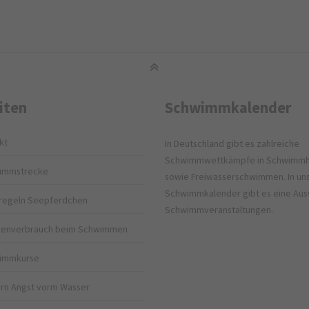
iten
Schwimmkalender
kt
In Deutschland gibt es zahlreiche
Schwimmwettkämpfe in Schwimmh
immstrecke
sowie Freiwasserschwimmen. In u
Schwimmkalender gibt es eine Aus
regeln Seepferdchen
Schwimmveranstaltungen.
rienverbrauch beim Schwimmen
immkurse
rn Angst vorm Wasser