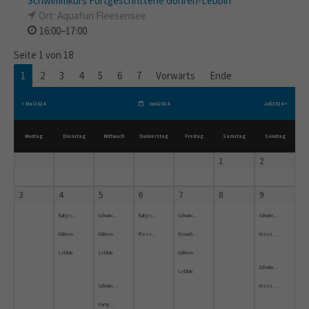
Schwimmkurs Fortgeschrittene Göhren-Lebbin
Ort: Aquafun Fleesensee
16:00–17:00
Seite 1 von 18
1
2
3
4
5
6
7
Vorwärts
Ende
< Mai 2024
Juni 2024
Juli 2024 >
Montag
Dienstag
Mittwoch
Donnerstag
Freitag
Samstag
Sonntag
1
2
3
4
5
6
7
8
9
Babyschwimmen
Schwimmkurs
Babyschwimmkurs
Schwimmkurs
Schwimmkurs
Göhren-
Göhren-
Fleesensee
Erwachsene
Wesenberg
Lebbin
Lebbin
Göhren-
Schwimmkurs
Lebbin
Schwimmkurs
Wesenberg
Fortgeschrittene