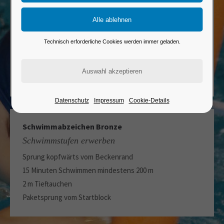
Frühschwimmer Seepferdchen
Schwimmen lernen
Kenntnis von Baderegeln
Technisch erforderliche Cookies werden immer geladen.
Sprung vom Beckenrand
25 m Schwimmen
Tauchen im schultertiefem Wasser
Datenschutz
Impressum
Cookie-Details
Schwimmabzeichen Bronze
Schwimmstufen erwerben
Sprung kopfwärts vom Beckenrand
15 Minuten Schwimmen mindestens 200 m
2 m Tieftauchen
Paketsprung vom Startblock