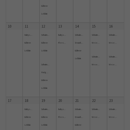
Göhren-
Lebbin
10
11
12
13
14
15
16
Babyschwimmen
Schwimmkurs
Babyschwimmkurs
Schwimmkurs
Schwimmkurs
Schwimmkurs
Göhren-
Göhren-
Fleesensee
Erwachsene
Wesenberg
Wesenberg
Lebbin
Lebbin
Göhren-
Schwimmkurs
Schwimmkurs
Lebbin
Schwimmkurs
Wesenberg
Wesenberg
Fortgeschrittene
Göhren-
Lebbin
17
18
19
20
21
22
23
Babyschwimmen
Schwimmkurs
Babyschwimmkurs
Schwimmkurs
Schwimmkurs
Schwimmkurs
Göhren-
Göhren-
Fleesensee
Erwachsene
Wesenberg
Wesenberg
Lebbin
Lebbin
Göhren-