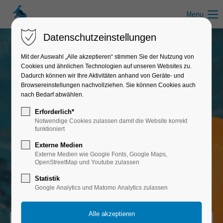
Menu
Datenschutzeinstellungen
Mit der Auswahl „Alle akzeptieren“ stimmen Sie der Nutzung von
Cookies und ähnlichen Technologien auf unseren Websites zu.
Schwimmkurse in Mecklenburg-
Dadurch können wir Ihre Aktivitäten anhand von Geräte- und
Vorpommern
Browsereinstellungen nachvollziehen. Sie können Cookies auch
nach Bedarf abwählen.
Erforderlich*
Seepferdchenkurse Mecklenburgische
Notwendige Cookies zulassen damit die Website korrekt
Seenplatte
funktioniert
Externe Medien
Schwimmen lernen und Schwimmabzeichen "Seepferdchen", "Seeräuber",
Externe Medien wie Google Fonts, Google Maps,
"Bronze", "Silber" & "Gold"
OpenStreetMap und Youtube zulassen
Statistik
Google Analytics und Matomo Analytics zulassen