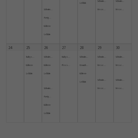
Schwimmkurs
Schwimmkurs
Lebbin
Schwimmkurs
Wesenberg
Wesenberg
Fortgeschrittene
Göhren-
Lebbin
24
25
26
27
28
29
30
Babyschwimmen
Schwimmkurs
Babyschwimmkurs
Schwimmkurs
Schwimmkurs
Schwimmkurs
Göhren-
Göhren-
Fleesensee
Erwachsene
Wesenberg
Wesenberg
Lebbin
Lebbin
Göhren-
Schwimmkurs
Schwimmkurs
Lebbin
Schwimmkurs
Wesenberg
Wesenberg
Fortgeschrittene
Göhren-
Lebbin