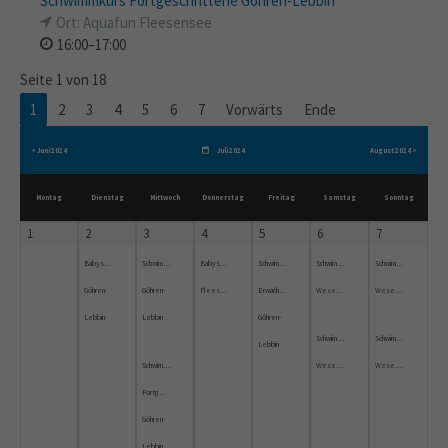
Schwimmkurs Fortgeschrittene Göhren-Lebbin
Ort: Aquafun Fleesensee
16:00–17:00
Seite 1 von 18
1
2
3
4
5
6
7
Vorwärts
Ende
< Juni 2024
Juli 2024
August 2024 >
Montag
Dienstag
Mittwoch
Donnerstag
Freitag
Samstag
Sonntag
1
2
3
4
5
6
7
Babyschwimmen
Schwimmkurs
Babyschwimmkurs
Schwimmkurs
Schwimmkurs
Schwimmkurs
Göhren-
Göhren-
Fleesensee
Erwachsene
Wesenberg
Wesenberg
Lebbin
Lebbin
Göhren-
Schwimmkurs
Schwimmkurs
Lebbin
Schwimmkurs
Wesenberg
Wesenberg
Fortgeschrittene
Göhren-
Lebbin