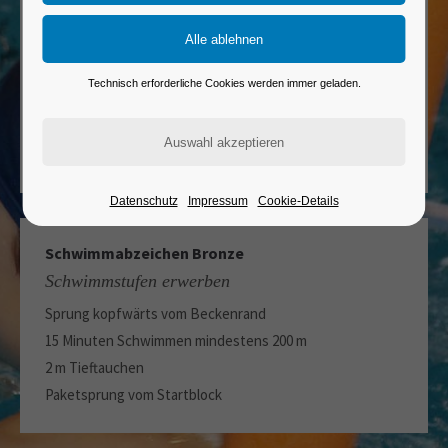
Frühschwimmer Seepferdchen
Schwimmen lernen
Kenntnis von Baderegeln
Technisch erforderliche Cookies werden immer geladen.
Sprung vom Beckenrand
25 m Schwimmen
Tauchen im schultertiefem Wasser
Datenschutz
Impressum
Cookie-Details
Schwimmabzeichen Bronze
Schwimmstufen erwerben
Sprung kopfwärts vom Beckenrand
15 Minuten Schwimmen mindestens 200 m
2 m Tieftauchen
Paketsprung vom Startblock