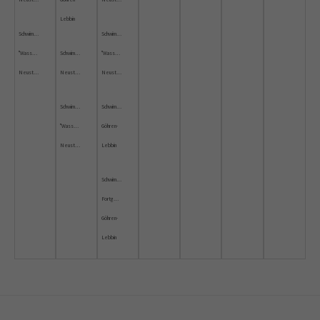
Lebbin
Schwimmkurs
Schwimmkurs
"Wassergewöhnung"
Schwimmkurs
"Wassergewöhnung"
Neustrelitz
Neustrelitz
Neustrelitz
Schwimmkurs
Schwimmkurs
"Wassergewöhnung"
Göhren-
Neustrelitz
Lebbin
Schwimmkurs
Fortgeschrittene
Göhren-
Lebbin