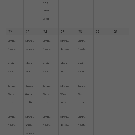
Fortgeschrittene
Göhren-
Lebbin
22
23
24
25
26
27
28
Schwimmkurs
Schwimmkurs
Schwimmkurs
Schwimmkurs
Schwimmkurs
Neustrelitz
Neustrelitz
Neustrelitz
Neustrelitz
Neustrelitz
Schwimmkurs
Schwimmkurs
Schwimmkurs
Schwimmkurs
Schwimmkurs
Neustrelitz
Neustrelitz
Neustrelitz
Neustrelitz
Neustrelitz
Schwimmkurs
Babyschwimmen
Schwimmkurs
Schwimmkurs
Schwimmkurs
"Wassergewöhnung"
Göhren-
"Wassergewöhnung"
"Wassergewöhnung"
"Wassergewöhnung"
Neustrelitz
Lebbin
Neustrelitz
Neustrelitz
Neustrelitz
Schwimmkurs
Schwimmkurs
Schwimmkurs
Schwimmkurs
Schwimmkurs
Neustrelitz
"Wassergewöhnung"
Neustrelitz
Neustrelitz
Neustrelitz
Neustrelitz