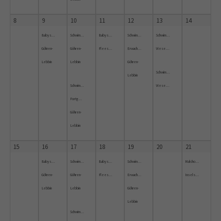
8
9
10
11
12
13
14
Babyschwimmen
Schwimmkurs
Babyschwimmkurs
Schwimmkurs
Schwimmkurs
Göhren-
Göhren-
Fleesensee
Erwachsene
Wesenberg
Lebbin
Lebbin
Göhren-
Schwimmkurs
Lebbin
Schwimmkurs
Wesenberg
Fortgeschrittene
Göhren-
Lebbin
15
16
17
18
19
20
21
Babyschwimmen
Schwimmkurs
Babyschwimmkurs
Schwimmkurs
Malchower
Göhren-
Göhren-
Fleesensee
Erwachsene
Inselschwimmen
Lebbin
Lebbin
Göhren-
Lebbin
Schwimmkurs