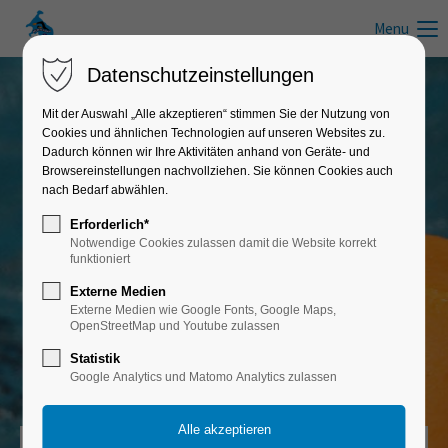
Menu
Datenschutzeinstellungen
Mit der Auswahl „Alle akzeptieren“ stimmen Sie der Nutzung von
Cookies und ähnlichen Technologien auf unseren Websites zu.
Schwimmkurse in Mecklenburg-
Dadurch können wir Ihre Aktivitäten anhand von Geräte- und
Vorpommern
Browsereinstellungen nachvollziehen. Sie können Cookies auch
nach Bedarf abwählen.
Erforderlich*
Seepferdchenkurse Mecklenburgische
Notwendige Cookies zulassen damit die Website korrekt
Seenplatte
funktioniert
Externe Medien
Schwimmen lernen und Schwimmabzeichen "Seepferdchen", "Seeräuber",
Externe Medien wie Google Fonts, Google Maps,
"Bronze", "Silber" & "Gold"
OpenStreetMap und Youtube zulassen
Statistik
Google Analytics und Matomo Analytics zulassen