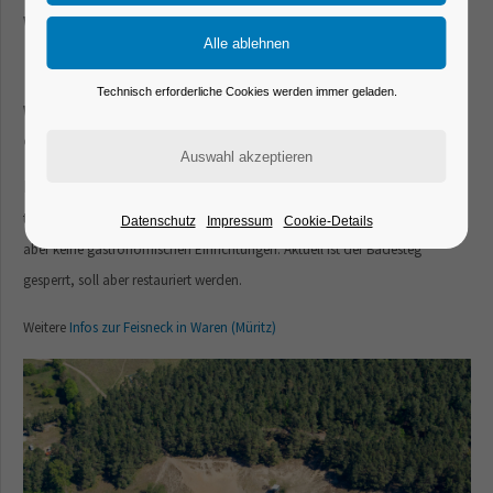
Was gibt es an der Badestelle
Feisneck in Waren (Müritz)?
Technisch erforderliche Cookies werden immer geladen.
Welche Einrichtungen für Schwimm- und Badegäste gibt
es an der Badestelle der Feisneck in Waren (Müritz)?
Die
Feisneck-
Badestelle, wo kein Eintritt erhoben wird, ist in der Saison
tagsüber durch Rettungsschwimmer abgesichert. Es gibt eine Dixi-Toilette,
Datenschutz
Impressum
Cookie-Details
aber keine gastronomischen Einrichtungen. Aktuell ist der Badesteg
gesperrt, soll aber restauriert werden.
Weitere
Infos zur Feisneck in Waren (Müritz)