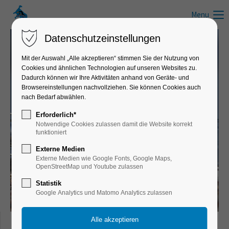
Menu
Datenschutzeinstellungen
Mit der Auswahl „Alle akzeptieren“ stimmen Sie der Nutzung von
Cookies und ähnlichen Technologien auf unseren Websites zu.
FAQ: Antworten auf häufige Fragen zum Schwimmen und dem
Dadurch können wir Ihre Aktivitäten anhand von Geräte- und
Wassersport
Browsereinstellungen nachvollziehen. Sie können Cookies auch
nach Bedarf abwählen.
Tipps, Tricks & Infos
Erforderlich*
Notwendige Cookies zulassen damit die Website korrekt
Schwimmtraining - Schwimmkurs - Schwimmunterricht -
funktioniert
Schwimmveranstaltung
Externe Medien
Externe Medien wie Google Fonts, Google Maps,
OpenStreetMap und Youtube zulassen
Statistik
Google Analytics und Matomo Analytics zulassen