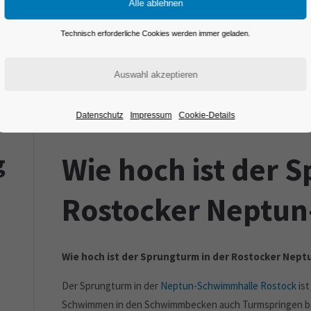
Technisch erforderliche Cookies werden immer geladen.
Datenschutz
Impressum
Cookie-Details
g
Wie hoch ist der 
Rostocker Neptu
Wie hoch ist der Sprungturm in der Rostocker Nep
Der Sprungturm in der
Neptun-Schwimmhalle Rostock
ist
Schwimmen in den Schwimmbecken auch Turmspringen be