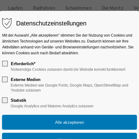
Laufen
Radfahren
Schwimmen
Die Müritz
Ve
Datenschutzeinstellungen
Mit der Auswahl „Alle akzeptieren“ stimmen Sie der Nutzung von Cookies und
ähnlichen Technologien auf unseren Websites zu. Dadurch können wir Ihre
Aktivitäten anhand von Geräte- und Browsereinstellungen nachvollziehen. Sie
können Cookies auch nach Bedarf abwählen.
Erforderlich*
 Antworten auf häufige Fragen zum Schwimmen und dem Wasser
Notwendige Cookies zulassen damit die Website korrekt funktioniert
Tipps, Tricks & Info
Externe Medien
Externe Medien wie Google Fonts, Google Maps, OpenStreetMap und
Youtube zulassen
Statistik
wimmtraining - Schwimmkurs - Schwimmunterricht - Schwimmveranstal
Google Analytics und Matomo Analytics zulassen