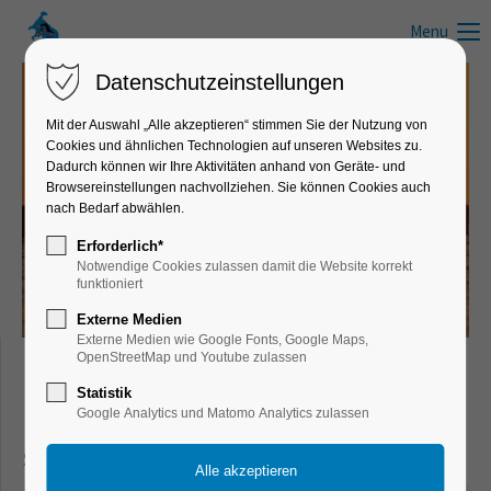
Menu
Datenschutzeinstellungen
Mit der Auswahl „Alle akzeptieren“ stimmen Sie der Nutzung von
Cookies und ähnlichen Technologien auf unseren Websites zu.
News zum Schwimmen, Wandern, Laufen, Radfahren und anderen
Dadurch können wir Ihre Aktivitäten anhand von Geräte- und
Freizeitaktivitäten
Browsereinstellungen nachvollziehen. Sie können Cookies auch
nach Bedarf abwählen.
Infos, Tipps & Tricks
Erforderlich*
Notwendige Cookies zulassen damit die Website korrekt
funktioniert
Externe Medien
Externe Medien wie Google Fonts, Google Maps,
OpenStreetMap und Youtube zulassen
Freizeit- & Sportnews für Schwimmer,
Statistik
Google Analytics und Matomo Analytics zulassen
Läufer, Wanderer, Radfahrer und aktive
Sportler