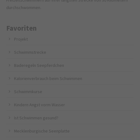
Freizeitschwimmern auf ihrer längsten Strecke von 30 Kilometern
durchschwommen.
Favoriten
Projekt
Schwimmstrecke
Baderegeln Seepferdchen
Kalorienverbrauch beim Schwimmen
Schwimmkurse
Kindern Angst vorm Wasser
Ist Schwimmen gesund?
Mecklenburgische Seenplatte