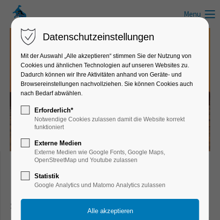
Menu
Datenschutzeinstellungen
Mit der Auswahl „Alle akzeptieren“ stimmen Sie der Nutzung von
Cookies und ähnlichen Technologien auf unseren Websites zu.
News zum Schwimmen, Wandern, Laufen, Radfahren und anderen
Dadurch können wir Ihre Aktivitäten anhand von Geräte- und
Freizeitaktivitäten
Browsereinstellungen nachvollziehen. Sie können Cookies auch
nach Bedarf abwählen.
Infos, Tipps & Tricks
Erforderlich*
Notwendige Cookies zulassen damit die Website korrekt
funktioniert
Externe Medien
Externe Medien wie Google Fonts, Google Maps,
OpenStreetMap und Youtube zulassen
Freizeit- & Sportnews für Schwimmer,
Statistik
Google Analytics und Matomo Analytics zulassen
Läufer, Wanderer, Radfahrer und aktive
Sportler