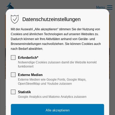
Menu
Datenschutzeinstellungen
Mit der Auswahl „Alle akzeptieren“ stimmen Sie der Nutzung von
Cookies und ähnlichen Technologien auf unseren Websites zu.
News zum Schwimmen, Wandern, Laufen, Radfahren und anderen
Dadurch können wir Ihre Aktivitäten anhand von Geräte- und
Freizeitaktivitäten
Browsereinstellungen nachvollziehen. Sie können Cookies auch
nach Bedarf abwählen.
Infos, Tipps & Tricks
Erforderlich*
Notwendige Cookies zulassen damit die Website korrekt
funktioniert
Externe Medien
Externe Medien wie Google Fonts, Google Maps,
OpenStreetMap und Youtube zulassen
Freizeit- & Sportnews für Schwimmer,
Statistik
Google Analytics und Matomo Analytics zulassen
Läufer, Wanderer, Radfahrer und aktive
Sportler