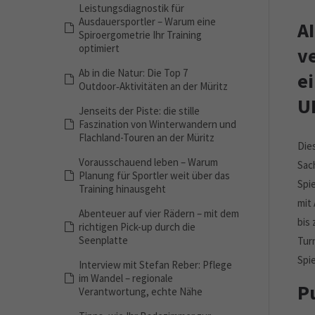
Leistungsdiagnostik für
Ausdauersportler – Warum eine
A
Spiroergometrie Ihr Training
optimiert
ve
Ab in die Natur: Die Top 7
e
Outdoor‑Aktivitäten an der Müritz
U
Jenseits der Piste: die stille
Faszination von Winterwandern und
Flachland-Touren an der Müritz
Die
Vorausschauend leben – Warum
Sac
Planung für Sportler weit über das
Spi
Training hinausgeht
mit
Abenteuer auf vier Rädern – mit dem
bis 
richtigen Pick-up durch die
Seenplatte
Turn
Spi
Interview mit Stefan Reber: Pflege
im Wandel – regionale
P
Verantwortung, echte Nähe