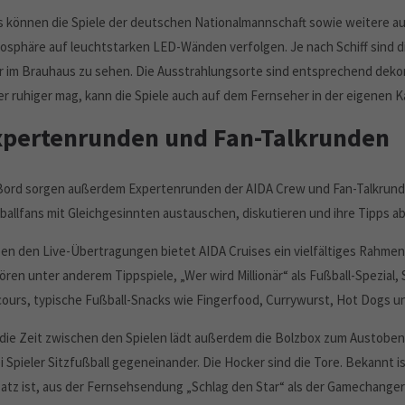
s können die Spiele der deutschen Nationalmannschaft sowie weitere a
osphäre auf leuchtstarken LED-Wänden verfolgen. Je nach Schiff sind d
r im Brauhaus zu sehen. Die Ausstrahlungsorte sind entsprechend dekor
ber ruhiger mag, kann die Spiele auch auf dem Fernseher in der eigenen K
xpertenrunden und Fan-Talkrunden
Bord sorgen außerdem Expertenrunden der AIDA Crew und Fan-Talkrunde
ballfans mit Gleichgesinnten austauschen, diskutieren und ihre Tipps a
en den Live-Übertragungen bietet AIDA Cruises ein vielfältiges Rahm
ören unter anderem Tippspiele, „Wer wird Millionär“ als Fußball-Spezial,
cours, typische Fußball-Snacks wie Fingerfood, Currywurst, Hot Dogs u
 die Zeit zwischen den Spielen lädt außerdem die Bolzbox zum Austoben 
 Spieler Sitzfußball gegeneinander. Die Hocker sind die Tore. Bekannt is
satz ist, aus der Fernsehsendung „Schlag den Star“ als der Gamechange