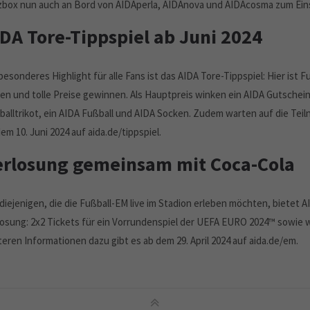
zbox nun auch an Bord von AIDAperla, AIDAnova und AIDAcosma zum Ein
IDA Tore-Tippspiel ab Juni 2024
besonderes Highlight für alle Fans ist das AIDA Tore-Tippspiel: Hier ist 
pen und tolle Preise gewinnen. Als Hauptpreis winken ein AIDA Gutschein
balltrikot, ein AIDA Fußball und AIDA Socken. Zudem warten auf die Te
em 10. Juni 2024 auf aida.de/tippspiel.
erlosung gemeinsam mit Coca-Cola
 diejenigen, die die Fußball-EM live im Stadion erleben möchten, bietet
losung: 2x2 Tickets für ein Vorrundenspiel der UEFA EURO 2024™ sowie 
eren Informationen dazu gibt es ab dem 29. April 2024 auf aida.de/em.