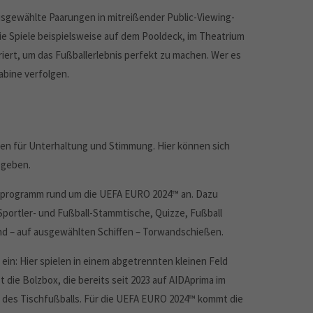
usgewählte Paarungen in mitreißender Public-Viewing-
ie Spiele beispielsweise auf dem Pooldeck, im Theatrium
iert, um das Fußballerlebnis perfekt zu machen. Wer es
abine verfolgen.
n für Unterhaltung und Stimmung. Hier können sich
bgeben.
enprogramm rund um die UEFA EURO 2024™ an. Dazu
 Sportler- und Fußball-Stammtische, Quizze, Fußball
nd – auf ausgewählten Schiffen – Torwandschießen.
ein: Hier spielen in einem abgetrennten kleinen Feld
t die Bolzbox, die bereits seit 2023 auf AIDAprima im
r des Tischfußballs. Für die UEFA EURO 2024™ kommt die