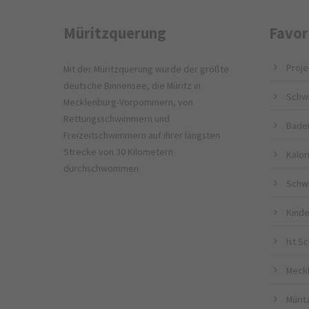
Müritzquerung
Favor
Proje
Mit der Müritzquerung wurde der größte
deutsche Binnensee, die Müritz in
Schw
Mecklenburg-Vorpommern, von
Rettungsschwimmern und
Bade
Freizeitschwimmern auf ihrer längsten
Strecke von 30 Kilometern
Kalo
durchschwommen.
Schw
Kinde
Ist 
Meckl
Müritz