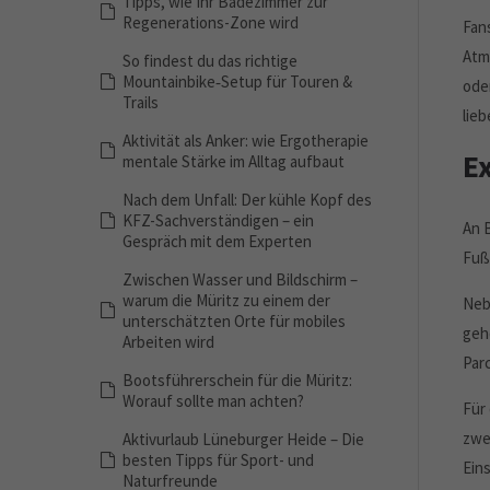
Tipps, wie Ihr Badezimmer zur
Regenerations-Zone wird
Fan
Atm
So findest du das richtige
Mountainbike‑Setup für Touren &
ode
Trails
lie
Aktivität als Anker: wie Ergotherapie
E
mentale Stärke im Alltag aufbaut
Nach dem Unfall: Der kühle Kopf des
KFZ-Sachverständigen – ein
An 
Gespräch mit dem Experten
Fuß
Zwischen Wasser und Bildschirm –
warum die Müritz zu einem der
Neb
unterschätzten Orte für mobiles
geh
Arbeiten wird
Par
Bootsführerschein für die Müritz:
Worauf sollte man achten?
Für
zwei
Aktivurlaub Lüneburger Heide – Die
besten Tipps für Sport- und
Ein
Naturfreunde