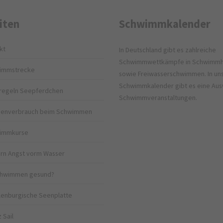
iten
Schwimmkalender
kt
In Deutschland gibt es zahlreiche
Schwimmwettkämpfe in Schwimmh
immstrecke
sowie Freiwasserschwimmen. In u
Schwimmkalender gibt es eine Aus
regeln Seepferdchen
Schwimmveranstaltungen.
rienverbrauch beim Schwimmen
immkurse
rn Angst vorm Wasser
Schwimmen gesund?
enburgische Seenplatte
 Sail