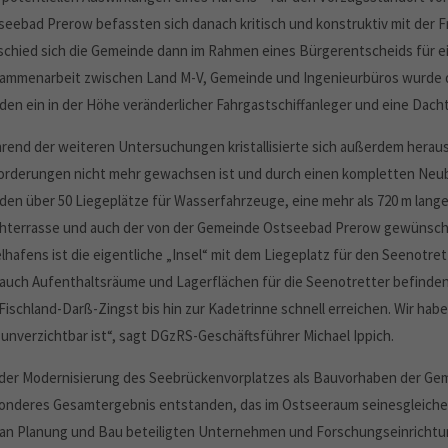
seebad Prerow befassten sich danach kritisch und konstruktiv mit der Fra
schied sich die Gemeinde dann im Rahmen eines Bürgerentscheids für ei
ammenarbeit zwischen Land M-V, Gemeinde und Ingenieurbüros wurde da
den ein in der Höhe veränderlicher Fahrgastschiffanleger und eine Da
rend der weiteren Untersuchungen kristallisierte sich außerdem herau
orderungen nicht mehr gewachsen ist und durch einen kompletten Neu
den über 50 Liegeplätze für Wasserfahrzeuge, eine mehr als 720 m lang
hterrasse und auch der von der Gemeinde Ostseebad Prerow gewünschte
elhafens ist die eigentliche „Insel“ mit dem Liegeplatz für den Seenot
. auch Aufenthaltsräume und Lagerflächen für die Seenotretter befinden
 Fischland-Darß-Zingst bis hin zur Kadetrinne schnell erreichen. Wir ha
 unverzichtbar ist“, sagt DGzRS-Geschäftsführer Michael Ippich.
 der Modernisierung des Seebrückenvorplatzes als Bauvorhaben der Gem
onderes Gesamtergebnis entstanden, das im Ostseeraum seinesgleiche
 an Planung und Bau beteiligten Unternehmen und Forschungseinrichtu