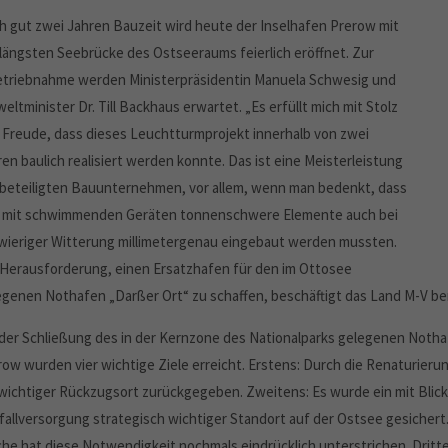
h gut zwei Jahren Bauzeit wird heute der Inselhafen Prerow mit
 längsten Seebrücke des Ostseeraums feierlich eröffnet. Zur
etriebnahme werden Ministerpräsidentin Manuela Schwesig und
ltminister Dr. Till Backhaus erwartet. „Es erfüllt mich mit Stolz
 Freude, dass dieses Leuchtturmprojekt innerhalb von zwei
en baulich realisiert werden konnte. Das ist eine Meisterleistung
 beteiligten Bauunternehmen, vor allem, wenn man bedenkt, dass
r mit schwimmenden Geräten tonnenschwere Elemente auch bei
wieriger Witterung millimetergenau eingebaut werden mussten.
 Herausforderung, einen Ersatzhafen für den im Ottosee
egenen Nothafen „Darßer Ort“ zu schaffen, beschäftigt das Land M-V ber
 der Schließung des in der Kernzone des Nationalparks gelegenen Not
row wurden vier wichtige Ziele erreicht. Erstens: Durch die Renaturieru
 wichtiger Rückzugsort zurückgegeben. Zweitens: Es wurde ein mit Blick
fallversorgung strategisch wichtiger Standort auf der Ostsee gesichert
he hat diese Notwendigkeit nochmals eindrücklich unterstrichen. Dritten