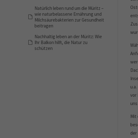
Ost
Natürlich leben rund um die Müritz –
wie naturbelassene Ernährung und
ent
Milchsäurebakterien zur Gesundheit
Zus
beitragen
wur
Nachhaltig leben an der Müritz: Wie
Ihr Balkon hilft, die Natur zu
Wäh
schützen
Anf
wer
Dac
Ins
u.a
vor
uns
Mit
bes
der