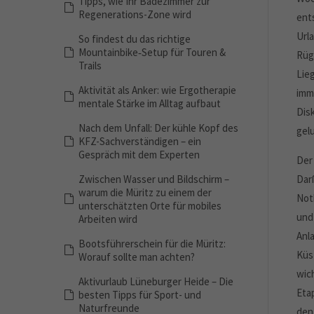
Tipps, wie Ihr Badezimmer zur
Regenerations-Zone wird
ent
Url
So findest du das richtige
Mountainbike‑Setup für Touren &
Rüg
Trails
Lieg
Aktivität als Anker: wie Ergotherapie
imm
mentale Stärke im Alltag aufbaut
Disk
Nach dem Unfall: Der kühle Kopf des
gel
KFZ-Sachverständigen – ein
Gespräch mit dem Experten
Der
Zwischen Wasser und Bildschirm –
Dar
warum die Müritz zu einem der
Not
unterschätzten Orte für mobiles
und
Arbeiten wird
Anl
Bootsführerschein für die Müritz:
Küs
Worauf sollte man achten?
wic
Aktivurlaub Lüneburger Heide – Die
Eta
besten Tipps für Sport- und
Naturfreunde
den