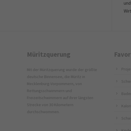
und
Wir
Müritzquerung
Favor
Proje
Mit der Müritzquerung wurde der größte
deutsche Binnensee, die Müritz in
Schw
Mecklenburg-Vorpommern, von
Rettungsschwimmern und
Bade
Freizeitschwimmern auf ihrer längsten
Strecke von 30 Kilometern
Kalo
durchschwommen.
Schw
Kinde