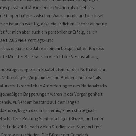
w passt und M-V in seiner Position als beliebtes
euen Etappenhafens zwischen Warnemünde und der Insel
ich ist auch wichtig, dass die örtlichen Fischer ab heute
t für mich aber auch ein persönlicher Erfolg, da ich
eit 2015 viele Vortrags- und
, dass es über die Jahre in einem beispielhaften Prozess
nte Minister Backhaus im Vorfeld der Veranstaltung.
Landesregierung einen Ersatzhafen für den Nothafen am
es Nationalparks Vorpommersche Boddenlandschaft als
naturschutzrechtlichen Anforderungen des Nationalparks
 regelmäßigen Baggerungen waren in der Vergangenheit
ntensiv. Außerdem bestand auf dem langen
densee/Rügen das Erfordernis, einen strategisch
lschaft zur Rettung Schiffbrüchiger (DGzRS) und einen
ich Ende 2014 – nach vielen Studien zum Standort und
r Prerow entschieden. Die Bürger der Gemeinde