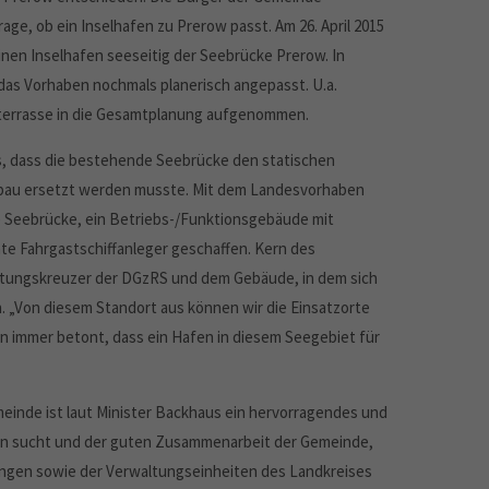
ge, ob ein Inselhafen zu Prerow passt. Am 26. April 2015
nen Inselhafen seeseitig der Seebrücke Prerow. In
s Vorhaben nochmals planerisch angepasst. U.a.
chterrasse in die Gesamtplanung aufgenommen.
s, dass die bestehende Seebrücke den statischen
bau ersetzt werden musste. Mit dem Landesvorhaben
e Seebrücke, ein Betriebs-/Funktionsgebäude mit
 Fahrgastschiffanleger geschaffen. Kern des
rettungskreuzer der DGzRS und dem Gebäude, in dem sich
. „Von diesem Standort aus können wir die Einsatzorte
ben immer betont, dass ein Hafen in diesem Seegebiet für
einde ist laut Minister Backhaus ein hervorragendes und
n sucht und der guten Zusammenarbeit der Gemeinde,
ngen sowie der Verwaltungseinheiten des Landkreises