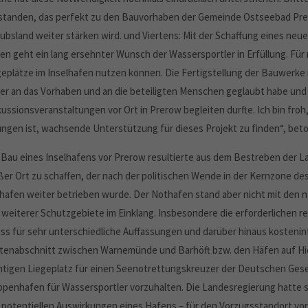
standen, das perfekt zu den Bauvorhaben der Gemeinde Ostseebad Prero
aubsland weiter stärken wird. und Viertens: Mit der Schaffung eines n
en geht ein lang ersehnter Wunsch der Wassersportler in Erfüllung. Für m
eplätze im Inselhafen nutzen können. Die Fertigstellung der Bauwerke is
er an das Vorhaben und an die beteiligten Menschen geglaubt habe und s
ussionsveranstaltungen vor Ort in Prerow begleiten durfte. Ich bin froh
ungen ist, wachsende Unterstützung für dieses Projekt zu finden“, beto
 Bau eines Inselhafens vor Prerow resultierte aus dem Bestreben der 
ßer Ort zu schaffen, der nach der politischen Wende in der Kernzone d
hafen weiter betrieben wurde. Der Nothafen stand aber nicht mit den 
 weiterer Schutzgebiete im Einklang. Insbesondere die erforderlichen
ass für sehr unterschiedliche Auffassungen und darüber hinaus kosteni
tenabschnitt zwischen Warnemünde und Barhöft bzw. den Häfen auf Hid
htigen Liegeplatz für einen Seenotrettungskreuzer der Deutschen Gesel
ppenhafen für Wassersportler vorzuhalten. Die Landesregierung hatte s
 potentiellen Auswirkungen eines Hafens – für den Vorzugsstandort vo