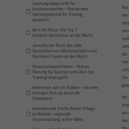
Leistungsdiagnostik für
Nac
Ausdauersportler – Warum eine
Spiroergometrie Ihr Training
der
optimiert
Inb
Ab in die Natur: Die Top 7
Umwe
Outdoor‑Aktivitäten an der Müritz
und
Jenseits der Piste: die stille
Jahr
Faszination von Winterwandern und
der
Flachland-Touren an der Müritz
hie
Vorausschauend leben – Warum
sch
Planung für Sportler weit über das
Training hinausgeht
Die
gel
Abenteuer auf vier Rädern – mit dem
richtigen Pick-up durch die
Mit
Seenplatte
Pre
Interview mit Stefan Reber: Pflege
ein
im Wandel – regionale
Verantwortung, echte Nähe
Not
Woc