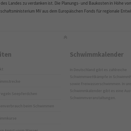
 des Landes zu verdanken ist. Die Planungs- und Baukosten in Höhe von
tschaftsministerium MV aus dem Europäischen Fonds für regionale Entwic
iten
Schwimmkalender
kt
In Deutschland gibt es zahlreiche
Schwimmwettkämpfe in Schwimmh
immstrecke
sowie Freiwasserschwimmen. In u
Schwimmkalender gibt es eine Aus
regeln Seepferdchen
Schwimmveranstaltungen.
rienverbrauch beim Schwimmen
immkurse
rn Angst vorm Wasser