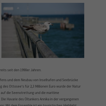
eits seit den 1990er Jahren.
hafens und dem Neubau von Inselhafen und Seebrücke
ng des Ottosee‘s für 2,3 Millionen Euro wurde der Natur
 auf die Seenotrettung und die maritime
. Die Havarie des Öltankers Annika in der vergangenen
s: Mit dem Ensemble ist ein touristisches Highlight