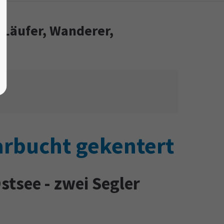
 Läufer, Wanderer,
arbucht gekentert
tsee - zwei Segler