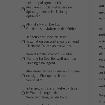
Leistungsdiagnostik für
Auf
Ausdauersportler – Warum eine
Spiroergometrie Ihr Training
gek
optimiert
ver
Ab in die Natur: Die Top 7
Am 
Outdoor‑Aktivitäten an der Müritz
und
Jenseits der Piste: die stille
al
Faszination von Winterwandern und
Flachland-Touren an der Müritz
Was
die
Vorausschauend leben – Warum
Planung für Sportler weit über das
Was
Training hinausgeht
Res
Abenteuer auf vier Rädern – mit dem
An 
richtigen Pick-up durch die
Ein
Seenplatte
zwi
Interview mit Stefan Reber: Pflege
im Wandel – regionale
Von
Verantwortung, echte Nähe
Neo