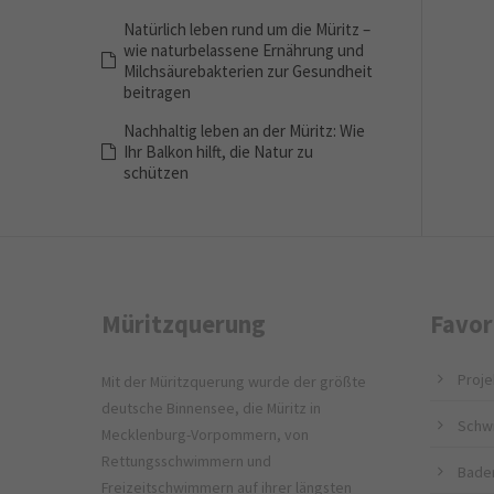
Natürlich leben rund um die Müritz –
wie naturbelassene Ernährung und
Milchsäurebakterien zur Gesundheit
beitragen
Nachhaltig leben an der Müritz: Wie
Ihr Balkon hilft, die Natur zu
schützen
Müritzquerung
Favor
Proje
Mit der Müritzquerung wurde der größte
deutsche Binnensee, die Müritz in
Schw
Mecklenburg-Vorpommern, von
Rettungsschwimmern und
Bade
Freizeitschwimmern auf ihrer längsten