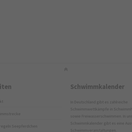
iten
Schwimmkalender
kt
In Deutschland gibt es zahlreiche
Schwimmwettkämpfe in Schwimmh
immstrecke
sowie Freiwasserschwimmen. In u
Schwimmkalender gibt es eine Aus
regeln Seepferdchen
Schwimmveranstaltungen.