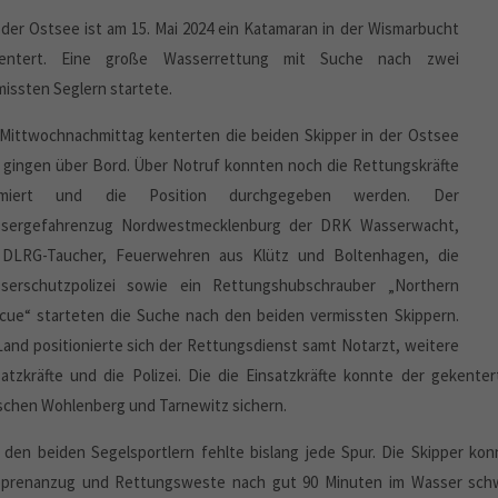
 der Ostsee ist am 15. Mai 2024 ein Katamaran in der Wismarbucht
entert. Eine große Wasserrettung mit Suche nach zwei
missten Seglern startete.
Mittwochnachmittag kenterten die beiden Skipper in der Ostsee
 gingen über Bord. Über Notruf konnten noch die Rettungskräfte
armiert und die Position durchgegeben werden. Der
sergefahrenzug Nordwestmecklenburg der DRK Wasserwacht,
 DLRG-Taucher, Feuerwehren aus Klütz und Boltenhagen, die
serschutzpolizei sowie ein Rettungshubschrauber „Northern
cue“ starteten die Suche nach den beiden vermissten Skippern.
Land positionierte sich der Rettungsdienst samt Notarzt, weitere
satzkräfte und die Polizei. Die die Einsatzkräfte konnte der geken
schen Wohlenberg und Tarnewitz sichern.
 den beiden Segelsportlern fehlte bislang jede Spur. Die Skipper ko
prenanzug und Rettungsweste nach gut 90 Minuten im Wasser schwi