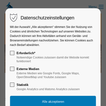
Menu
Datenschutzeinstellungen
Mit der Auswahl „Alle akzeptieren“ stimmen Sie der Nutzung von
Cookies und ähnlichen Technologien auf unseren Websites zu.
News zum Schwimmen, Wandern, Laufen, Radfahren und anderen
Dadurch können wir Ihre Aktivitäten anhand von Geräte- und
Freizeitaktivitäten
Browsereinstellungen nachvollziehen. Sie können Cookies auch
nach Bedarf abwählen.
Infos, Tipps & Tricks
Erforderlich*
Notwendige Cookies zulassen damit die Website korrekt
funktioniert
Externe Medien
Externe Medien wie Google Fonts, Google Maps,
OpenStreetMap und Youtube zulassen
Freizeit- & Sportnews für Schwimmer,
Statistik
Google Analytics und Matomo Analytics zulassen
Läufer, Wanderer, Radfahrer und aktive
Sportler