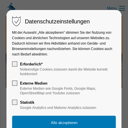
Menu
Datenschutzeinstellungen
Mit der Auswahl „Alle akzeptieren“ stimmen Sie der Nutzung von
Cookies und ähnlichen Technologien auf unseren Websites zu.
News zum Schwimmen, Wandern, Laufen, Radfahren und anderen
Dadurch können wir Ihre Aktivitäten anhand von Geräte- und
Freizeitaktivitäten
Browsereinstellungen nachvollziehen. Sie können Cookies auch
nach Bedarf abwählen.
Infos, Tipps & Tricks
Erforderlich*
Notwendige Cookies zulassen damit die Website korrekt
funktioniert
Externe Medien
Externe Medien wie Google Fonts, Google Maps,
OpenStreetMap und Youtube zulassen
Freizeit- & Sportnews für Schwimmer,
Statistik
Google Analytics und Matomo Analytics zulassen
Läufer, Wanderer, Radfahrer und aktive
Sportler