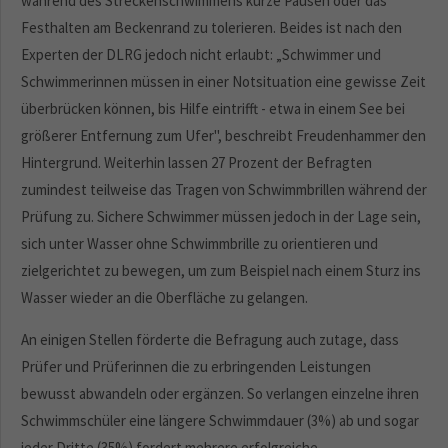
während des Streckenschwimmens kurze Pausen oder das
Festhalten am Beckenrand zu tolerieren. Beides ist nach den
Experten der DLRG jedoch nicht erlaubt: „Schwimmer und
Schwimmerinnen müssen in einer Notsituation eine gewisse Zeit
überbrücken können, bis Hilfe eintrifft - etwa in einem See bei
größerer Entfernung zum Ufer", beschreibt Freudenhammer den
Hintergrund. Weiterhin lassen 27 Prozent der Befragten
zumindest teilweise das Tragen von Schwimmbrillen während der
Prüfung zu. Sichere Schwimmer müssen jedoch in der Lage sein,
sich unter Wasser ohne Schwimmbrille zu orientieren und
zielgerichtet zu bewegen, um zum Beispiel nach einem Sturz ins
Wasser wieder an die Oberfläche zu gelangen.
An einigen Stellen förderte die Befragung auch zutage, dass
Prüfer und Prüferinnen die zu erbringenden Leistungen
bewusst abwandeln oder ergänzen. So verlangen einzelne ihren
Schwimmschüler eine längere Schwimmdauer (3%) ab und sogar
jeder Dritte (35%) fordert mehrere erfolgreiche