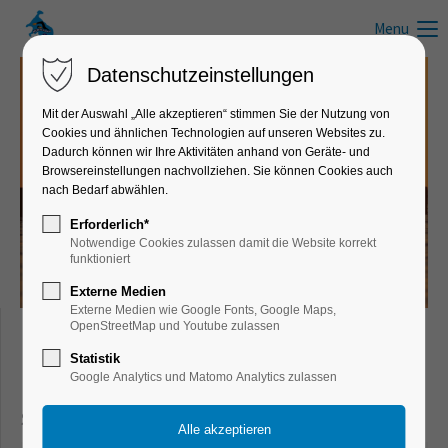
Menu
Datenschutzeinstellungen
Mit der Auswahl „Alle akzeptieren“ stimmen Sie der Nutzung von
Cookies und ähnlichen Technologien auf unseren Websites zu.
News zum Schwimmen, Wandern, Laufen, Radfahren und anderen
Dadurch können wir Ihre Aktivitäten anhand von Geräte- und
Freizeitaktivitäten
Browsereinstellungen nachvollziehen. Sie können Cookies auch
nach Bedarf abwählen.
Infos, Tipps & Tricks
Erforderlich*
Notwendige Cookies zulassen damit die Website korrekt
funktioniert
Externe Medien
Externe Medien wie Google Fonts, Google Maps,
OpenStreetMap und Youtube zulassen
Freizeit- & Sportnews für Schwimmer,
Statistik
Google Analytics und Matomo Analytics zulassen
Läufer, Wanderer, Radfahrer und aktive
Sportler