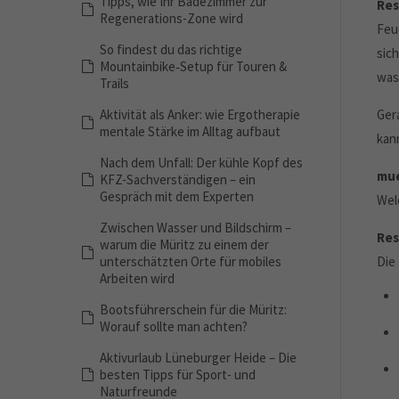
Tipps, wie Ihr Badezimmer zur
Res
Regenerations-Zone wird
Feu
So findest du das richtige
sic
Mountainbike‑Setup für Touren &
was
Trails
Aktivität als Anker: wie Ergotherapie
Ger
mentale Stärke im Alltag aufbaut
kan
Nach dem Unfall: Der kühle Kopf des
mue
KFZ-Sachverständigen – ein
Gespräch mit dem Experten
Wel
Zwischen Wasser und Bildschirm –
Res
warum die Müritz zu einem der
unterschätzten Orte für mobiles
Die
Arbeiten wird
Bootsführerschein für die Müritz:
Worauf sollte man achten?
Aktivurlaub Lüneburger Heide – Die
besten Tipps für Sport- und
Naturfreunde