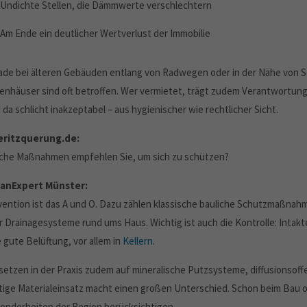
Undichte Stellen, die Dämmwerte verschlechtern
Am Ende ein deutlicher Wertverlust der Immobilie
ade bei älteren Gebäuden entlang von Radwegen oder in der Nähe von S
ienhäuser sind oft betroffen. Wer vermietet, trägt zudem Verantwort
 da schlicht inakzeptabel – aus hygienischer wie rechtlicher Sicht.
ritzquerung.de:
che Maßnahmen empfehlen Sie, um sich zu schützen?
anExpert Münster:
vention ist das A und O. Dazu zählen klassische bauliche Schutzmaßna
r Drainagesysteme rund ums Haus. Wichtig ist auch die Kontrolle: Inta
 gute Belüftung, vor allem in
Kellern
.
 setzen in der Praxis zudem auf mineralische Putzsysteme, diffusions
htige Materialeinsatz macht einen großen Unterschied. Schon beim Bau od
onderheiten der Region berücksichtigen.