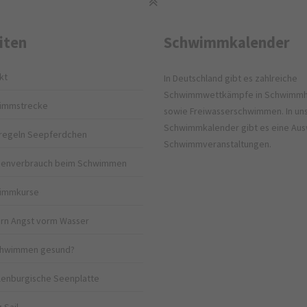
iten
Schwimmkalender
kt
In Deutschland gibt es zahlreiche
Schwimmwettkämpfe in Schwimmh
immstrecke
sowie Freiwasserschwimmen. In u
Schwimmkalender gibt es eine Aus
regeln Seepferdchen
Schwimmveranstaltungen.
rienverbrauch beim Schwimmen
immkurse
rn Angst vorm Wasser
Schwimmen gesund?
enburgische Seenplatte