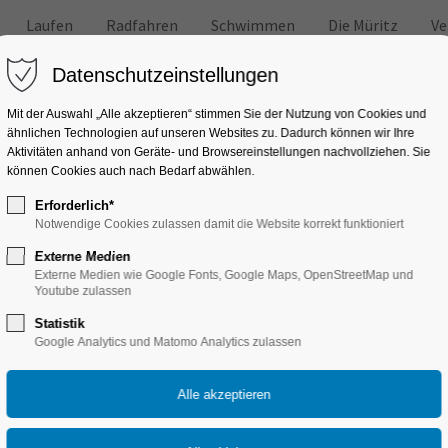
Laufen
Radfahren
Schwimmen
Die Müritz
Ve
Datenschutzeinstellungen
Mit der Auswahl „Alle akzeptieren“ stimmen Sie der Nutzung von Cookies und
ähnlichen Technologien auf unseren Websites zu. Dadurch können wir Ihre
Aktivitäten anhand von Geräte- und Browsereinstellungen nachvollziehen. Sie
können Cookies auch nach Bedarf abwählen.
 und anderen Freizeitaktivitäten
Erforderlich*
Tricks
Notwendige Cookies zulassen damit die Website korrekt funktioniert
Externe Medien
Externe Medien wie Google Fonts, Google Maps, OpenStreetMap und
Youtube zulassen
Statistik
Google Analytics und Matomo Analytics zulassen