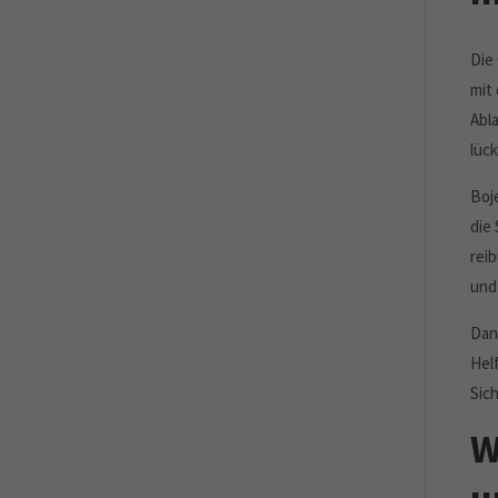
Die
mit
Abl
lüc
Boj
die
rei
und
Dan
Hel
Sich
W