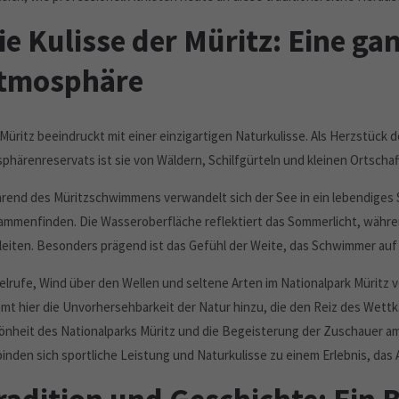
ie Kulisse der Müritz: Eine g
tmosphäre
 Müritz beeindruckt mit einer einzigartigen Naturkulisse. Als Herzstüc
sphärenreservats ist sie von Wäldern, Schilfgürteln und kleinen Ortsch
rend des Müritzschwimmens verwandelt sich der See in ein lebendiges 
ammenfinden. Die Wasseroberfläche reflektiert das Sommerlicht, wäh
leiten. Besonders prägend ist das Gefühl der Weite, das Schwimmer auf 
elrufe, Wind über den Wellen und seltene Arten im Nationalpark Müritz v
mt hier die Unvorhersehbarkeit der Natur hinzu, die den Reiz des Wettkam
önheit des Nationalparks Müritz und die Begeisterung der Zuschauer 
binden sich sportliche Leistung und Naturkulisse zu einem Erlebnis, da