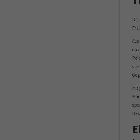
T
Das
Fre
Aus
das
Pol
sta
Geg
Mit
Mür
spo
Bes
E