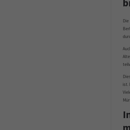
b
Die
Ber
dur
Auc
Alt
teil
Die
ist
Vie
Mür
I
m