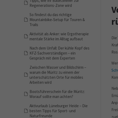
Tipps, wie Ihr Badezimmer zur
Regenerations-Zone wird
V
So findest du das richtige
r
Mountainbike‑Setup für Touren &
Trails
Aktivität als Anker: wie Ergotherapie
Die
mentale Stärke im Alltag aufbaut
Kra
Nach dem Unfall: Der kühle Kopf des
Ros
KFZ-Sachverständigen – ein
Gespräch mit dem Experten
Wer
Zwischen Wasser und Bildschirm –
Sch
warum die Müritz zu einem der
unterschätzten Orte für mobiles
Kon
Arbeiten wird
Neb
Bootsführerschein für die Müritz:
Ern
Worauf sollte man achten?
Anp
Aktivurlaub Lüneburger Heide – Die
Fre
besten Tipps für Sport- und
Naturfreunde
zug