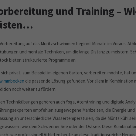
orbereitung und Training – Wi
üsten…
 Vorbereitung auf das Müritzschwimmen beginnt Monate im Voraus. Athle
ftübungen und mentale Techniken, um die lange Distanz zu meistern. 
tock bieten strukturierte Programme an.
 sich privat, zum Beispiel im eigenen Garten, vorbereiten möchte, hat
wimmbecken
die passende Lösung gefunden. Vor allem in Kombination mi
dition noch weiter zu fördern.
en Technikübungen gehören auch Yoga, Atemtraining und digitale Analys
ährungsexperten empfehlen ausgewogene Mahlzeiten, die Energie und R
assung an unterschiedliche Wassertemperaturen, da die Müritz kühl sein k
igewässern wie dem Schweriner See oder der Ostsee. Diese Kombination 
leich, wie professionell Athleten heute an diese traditionsreiche Hera