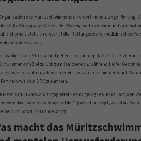
 Organisation des Müritzschwimmens erfordert monatelange Planung. De
 der DLRG-Ortsgruppe Waren, der Polizei, der Feuerwehr und zahlreiche
auf. Sicherheit steht an erster Stelle: Rettungsboote, medizinisches P
kenlose Überwachung.
en markieren die Strecke und geben Orientierung. Neben der Sicherheit 
 Schwimmer vom Ziel zurück zum Startbereich, während Helfer Getränke
bungslos zu gestalten, arbeitet der Veranstalter eng mit der Stadt Wa
 Partnern wie dem DRK zusammen.
k klarer Strukturen und engagierter Teams gelingt es jedes Jahr, den We
fer wäre das Event nicht möglich. Die Organisation zeigt, wie stark die 
erheit und Sport in Balance bringt.
as macht das Müritzschwimme