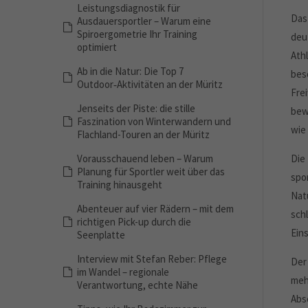
Leistungsdiagnostik für
Das
Ausdauersportler – Warum eine
Spiroergometrie Ihr Training
deu
optimiert
Ath
Ab in die Natur: Die Top 7
bes
Outdoor‑Aktivitäten an der Müritz
Fre
Jenseits der Piste: die stille
bew
Faszination von Winterwandern und
wie
Flachland-Touren an der Müritz
Vorausschauend leben – Warum
Die
Planung für Sportler weit über das
spo
Training hinausgeht
Nat
Abenteuer auf vier Rädern – mit dem
schl
richtigen Pick-up durch die
Ein
Seenplatte
Interview mit Stefan Reber: Pflege
Der
im Wandel – regionale
mehr
Verantwortung, echte Nähe
Abs