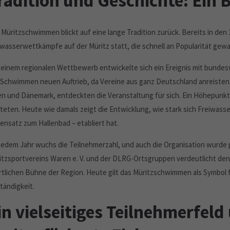
radition und Geschichte: Ein 
 Müritzschwimmen blickt auf eine lange Tradition zurück. Bereits in den
iwasserwettkämpfe auf der Müritz statt, die schnell an Popularität gew
 einem regionalen Wettbewerb entwickelte sich ein Ereignis mit bundes
 Schwimmen neuen Auftrieb, da Vereine aus ganz Deutschland anreisten
en und Dänemark, entdeckten die Veranstaltung für sich. Ein Höhepunkt 
rteten. Heute wie damals zeigt die Entwicklung, wie stark sich Freiwa
ensatz zum Hallenbad – etabliert hat.
 jedem Jahr wuchs die Teilnehmerzahl, und auch die Organisation wurde p
itzsportvereins Waren e. V. und der DLRG-Ortsgruppen verdeutlicht den
rtlichen Bühne der Region. Heute gilt das Müritzschwimmen als Symbol f
tändigkeit.
in vielseitiges Teilnehmerfeld