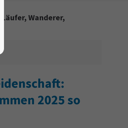
 Läufer, Wanderer,
idenschaft:
immen 2025 so