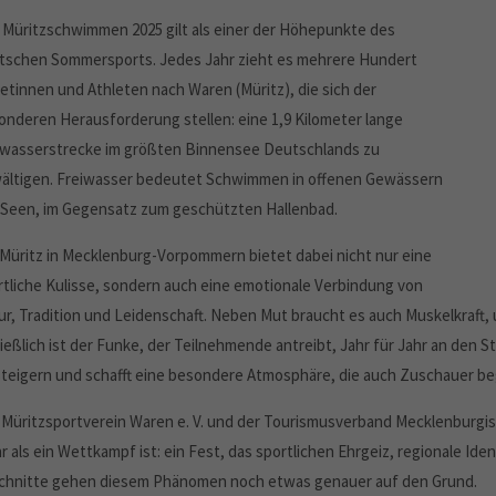
 Müritzschwimmen 2025 gilt als einer der Höhepunkte des
tschen Sommersports. Jedes Jahr zieht es mehrere Hundert
letinnen und Athleten nach Waren (Müritz), die sich der
onderen Herausforderung stellen: eine 1,9 Kilometer lange
iwasserstrecke im größten Binnensee Deutschlands zu
ältigen. Freiwasser bedeutet Schwimmen in offenen Gewässern
 Seen, im Gegensatz zum geschützten Hallenbad.
 Müritz in Mecklenburg-Vorpommern bietet dabei nicht nur eine
rtliche Kulisse, sondern auch eine emotionale Verbindung von
ur, Tradition und Leidenschaft. Neben Mut braucht es auch Muskelkraft,
ießlich ist der Funke, der Teilnehmende antreibt, Jahr für Jahr an den S
steigern und schafft eine besondere Atmosphäre, die auch Zuschauer be
 Müritzsportverein Waren e. V. und der Tourismusverband Mecklenburgisc
 als ein Wettkampf ist: ein Fest, das sportlichen Ehrgeiz, regionale Id
chnitte gehen diesem Phänomen noch etwas genauer auf den Grund.