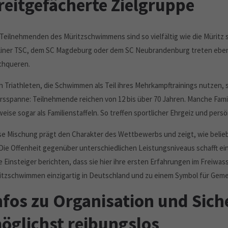
reitgefächerte Zielgruppe
 Teilnehmenden des Müritzschwimmens sind so vielfältig wie die Müritz
liner TSC, dem SC Magdeburg oder dem SC Neubrandenburg treten ebenso
chqueren.
h Triathleten, die Schwimmen als Teil ihres Mehrkampftrainings nutzen,
ersspanne: Teilnehmende reichen von 12 bis über 70 Jahren. Manche Fam
weise sogar als Familienstaffeln. So treffen sportlicher Ehrgeiz und pers
se Mischung prägt den Charakter des Wettbewerbs und zeigt, wie belie
. Die Offenheit gegenüber unterschiedlichen Leistungsniveaus schafft ein
le Einsteiger berichten, dass sie hier ihre ersten Erfahrungen im Freiwa
itzschwimmen einzigartig in Deutschland und zu einem Symbol für Geme
nfos zu Organisation und Siche
öglichst reibungslos