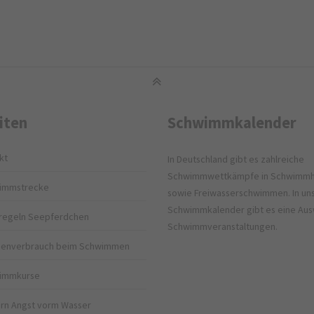
iten
Schwimmkalender
kt
In Deutschland gibt es zahlreiche
Schwimmwettkämpfe in Schwimmh
immstrecke
sowie Freiwasserschwimmen. In u
Schwimmkalender gibt es eine Aus
regeln Seepferdchen
Schwimmveranstaltungen.
rienverbrauch beim Schwimmen
immkurse
rn Angst vorm Wasser