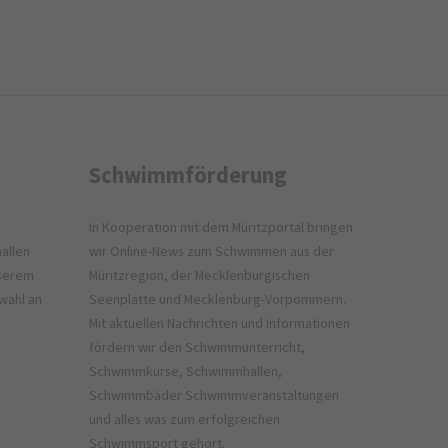
Schwimmförderung
In Kooperation mit dem
Müritzportal
bringen
allen
wir Online-News zum Schwimmen aus der
nserem
Müritzregion, der Mecklenburgischen
wahl an
Seenplatte und Mecklenburg-Vorpommern.
Mit aktuellen Nachrichten und Informationen
fördern wir den Schwimmunterricht,
Schwimmkurse, Schwimmhallen,
Schwimmbäder Schwimmveranstaltungen
und alles was zum erfolgreichen
Schwimmsport gehört.