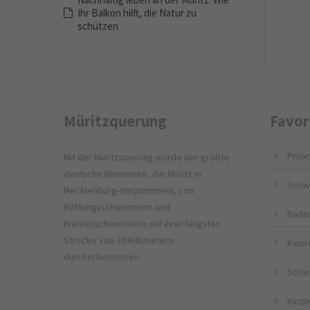
Ihr Balkon hilft, die Natur zu
schützen
Müritzquerung
Favor
Proje
Mit der Müritzquerung wurde der größte
deutsche Binnensee, die Müritz in
Schw
Mecklenburg-Vorpommern, von
Rettungsschwimmern und
Bade
Freizeitschwimmern auf ihrer längsten
Strecke von 30 Kilometern
Kalo
durchschwommen.
Schw
Kinde