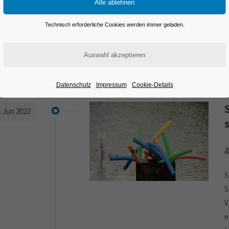
Technisch erforderliche Cookies werden immer geladen.
022
Datenschutz
Impressum
Cookie-Details
. Jun 2022
S
S
V
e