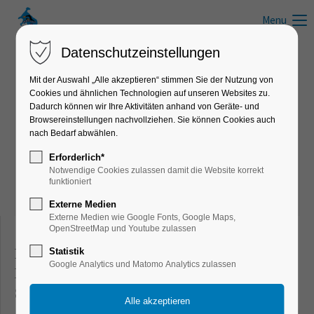
Menu
Datenschutzeinstellungen
Mit der Auswahl „Alle akzeptieren“ stimmen Sie der Nutzung von
Cookies und ähnlichen Technologien auf unseren Websites zu.
News zum Schwimmen, Wandern, Laufen, Radfahren und anderen
Dadurch können wir Ihre Aktivitäten anhand von Geräte- und
Freizeitaktivitäten
Browsereinstellungen nachvollziehen. Sie können Cookies auch
nach Bedarf abwählen.
Infos, Tipps & Tricks
Erforderlich*
Notwendige Cookies zulassen damit die Website korrekt
funktioniert
Externe Medien
Externe Medien wie Google Fonts, Google Maps,
OpenStreetMap und Youtube zulassen
Freizeit- & Sportnews für Schwimmer,
Statistik
Google Analytics und Matomo Analytics zulassen
Läufer, Wanderer, Radfahrer und aktive
Sportler